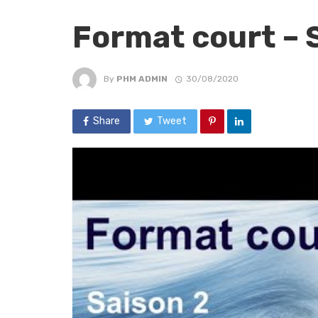
Format court – S
By
PHM ADMIN
30/08/2020
Share
Tweet