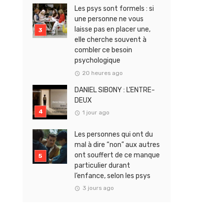
Les psys sont formels : si
une personne ne vous
laisse pas en placer une,
elle cherche souvent à
combler ce besoin
psychologique
20 heures ago
DANIEL SIBONY : L’ENTRE-
DEUX
1 jour ago
Les personnes qui ont du
mal à dire “non” aux autres
ont souffert de ce manque
particulier durant
l’enfance, selon les psys
3 jours ago