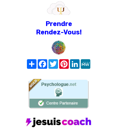
Prendre
Rendez-Vous!
Share
Facebook
Twitter
Pinterest
LinkedIn
MeWe