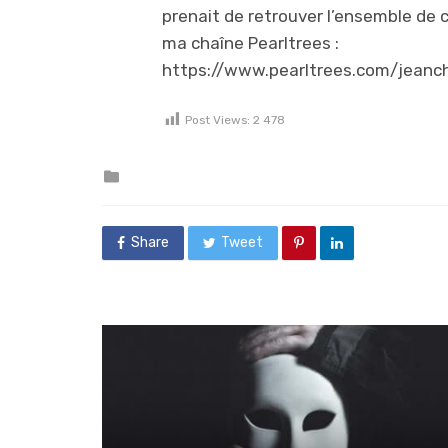
prenait de retrouver l’ensemble de 
ma chaîne Pearltrees :
https://www.pearltrees.com/jeanc
Post Views:
2 478
Posted in
Share
Tweet