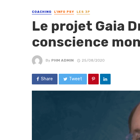
COACHING
L'INFO PSY
LES 3P
Le projet Gaia D
conscience mon
By
PHM ADMIN
25/08/2020
Share
Tweet