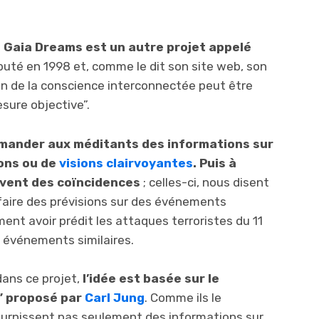
 Gaia Dreams est un autre projet appelé
débuté en 1998 et, comme le dit son site web, son
tion de la conscience interconnectée peut être
sure objective”.
ander aux méditants des informations sur
ons ou de
visions clairvoyantes
. Puis à
uvent des coïncidences
; celles-ci, nous disent
faire des prévisions sur des événements
ment avoir prédit les attaques terroristes du 11
 événements similaires.
dans ce projet,
l’idée est basée sur le
f” proposé par
Carl Jung
. Comme ils le
fournissent pas seulement des informations sur