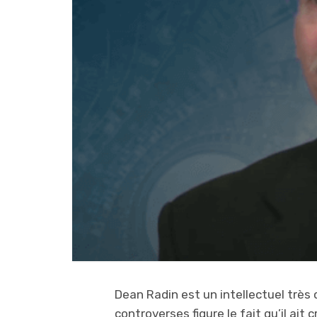
Dean Radin est un intellectuel très
controverses figure le fait qu’il ait 