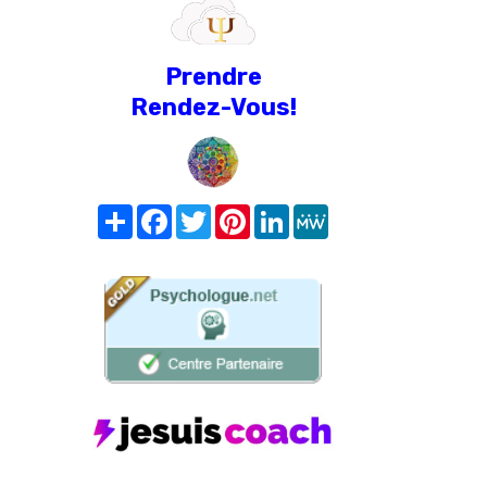
Prendre
Rendez-Vous!
Share
Facebook
Twitter
Pinterest
LinkedIn
MeWe