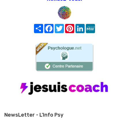
Share
Facebook
Twitter
Pinterest
LinkedIn
MeWe
NewsLetter - L'Info Psy