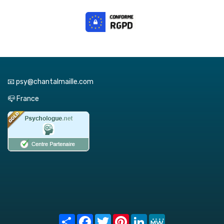
📧 psy@chantalmaille.com
📪 France
Share
Facebook
Twitter
Pinterest
LinkedIn
MeWe