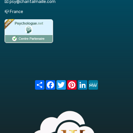
📧 psy@chantalmaille.com
📪 France
Share
Facebook
Twitter
Pinterest
LinkedIn
MeWe