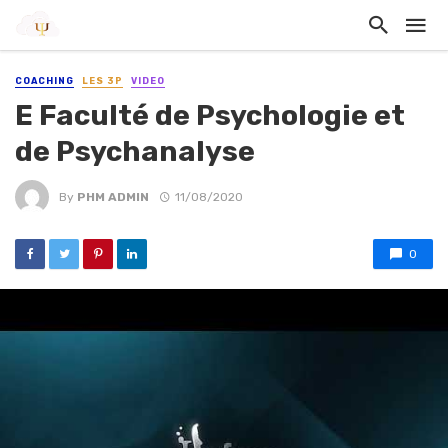
COACHING
LES 3P
VIDEO
E Faculté de Psychologie et
de Psychanalyse
By
PHM ADMIN
11/08/2020
0