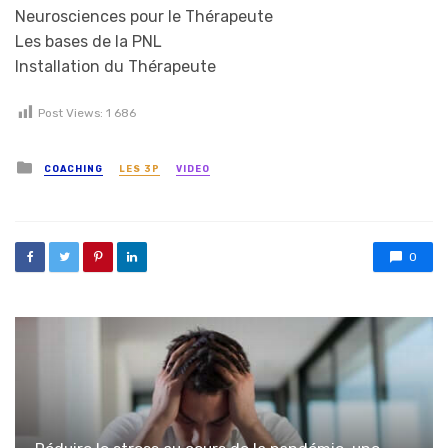
Neurosciences pour le Thérapeute
Les bases de la PNL
Installation du Thérapeute
Post Views:
1 686
Posted in
COACHING
LES 3P
VIDEO
0