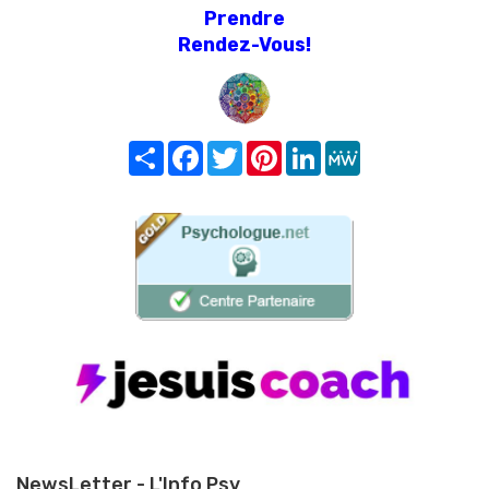
Prendre
Rendez-Vous!
Share
Facebook
Twitter
Pinterest
LinkedIn
MeWe
NewsLetter - L'Info Psy