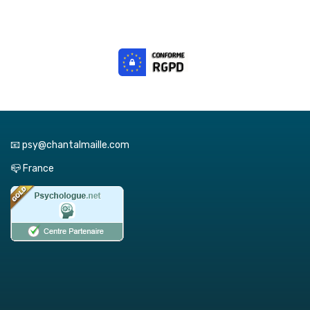
📧 psy@chantalmaille.com
📪 France