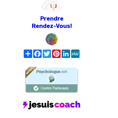
Prendre
Rendez-Vous!
Share
Facebook
Twitter
Pinterest
LinkedIn
MeWe