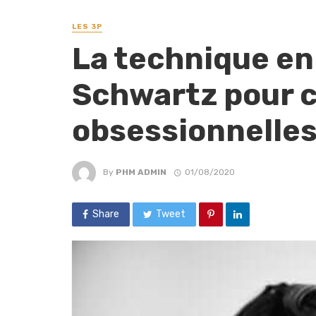
LES 3P
La technique en
Schwartz pour c
obsessionnelle
By
PHM ADMIN
01/08/2020
Share
Tweet