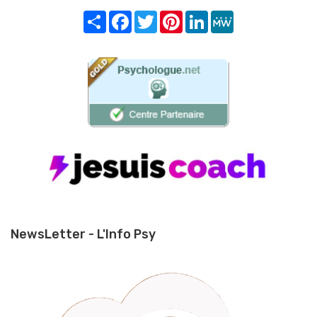
Share
Facebook
Twitter
Pinterest
LinkedIn
MeWe
NewsLetter - L'Info Psy