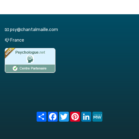
📧 psy@chantalmaille.com
📪 France
Share
Facebook
Twitter
Pinterest
LinkedIn
MeWe