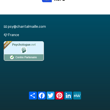
📧 psy@chantalmaille.com
📪 France
Share
Facebook
Twitter
Pinterest
LinkedIn
MeWe