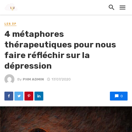
LES 3P
4 métaphores
thérapeutiques pour nous
faire réfléchir sur la
dépression
By
PHM ADMIN
17/07/2020
0