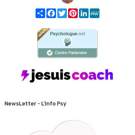
Share
Facebook
Twitter
Pinterest
LinkedIn
MeWe
NewsLetter - L'Info Psy