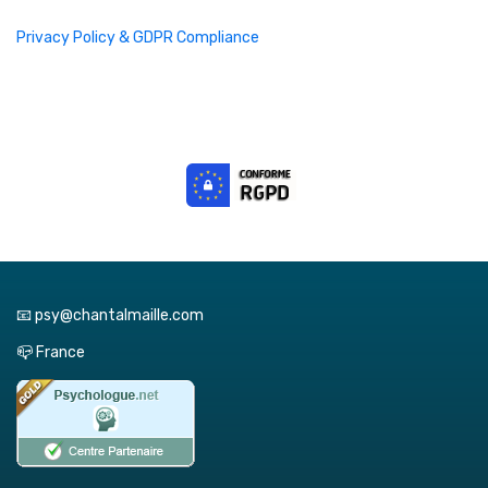
Privacy Policy & GDPR Compliance
📧 psy@chantalmaille.com
📪 France