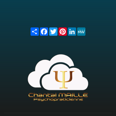
Share
Facebook
Twitter
Pinterest
LinkedIn
MeWe