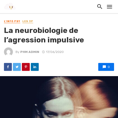
L'INFO PSY
LES 3P
La neurobiologie de
l’agression impulsive
By
PHM ADMIN
17/06/2020
0