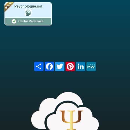
Share
Facebook
Twitter
Pinterest
LinkedIn
MeWe