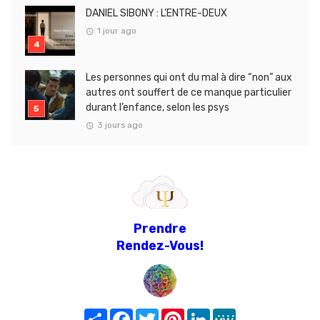
DANIEL SIBONY : L’ENTRE-DEUX
1 jour ago
Les personnes qui ont du mal à dire “non” aux
autres ont souffert de ce manque particulier
durant l’enfance, selon les psys
3 jours ago
Prendre
Rendez-Vous!
Share
Facebook
Twitter
Pinterest
LinkedIn
MeWe