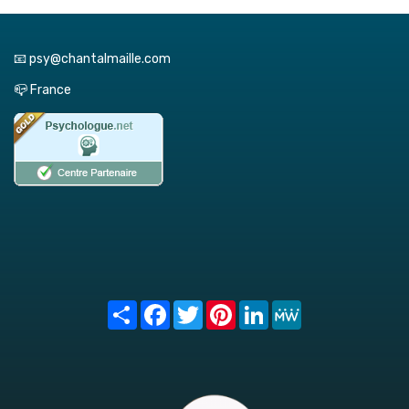
📧 psy@chantalmaille.com
📪 France
Share
Facebook
Twitter
Pinterest
LinkedIn
MeWe