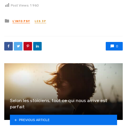
Post Views:
1 960
Posted in
L'INFO PSY
LES 3P
0
Selon les stoïciens, tout ce qui nous arrive est
parfait
PREVIOUS ARTICLE