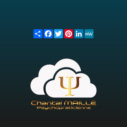
Share
Facebook
Twitter
Pinterest
LinkedIn
MeWe