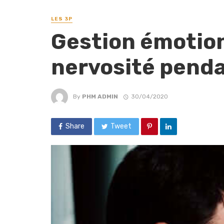
LES 3P
Gestion émotion
nervosité penda
By
PHM ADMIN
30/04/2020
Share
Tweet