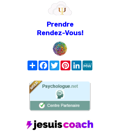
Prendre
Rendez-Vous!
Share
Facebook
Twitter
Pinterest
LinkedIn
MeWe