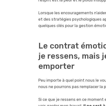
l’esprit est la peur et le poids insup
Lorsque les encouragements n’aide
et des stratégies psychologiques app
quelques clés pour la gestion émoti
Le contrat émotio
je ressens, mais j
emporter
Peu importe à quel point nous le vo
nous ne pourrons pas remplacer la pe
Si ce que je ressens en ce moment es
vais garder mon travail,
il ne sert 