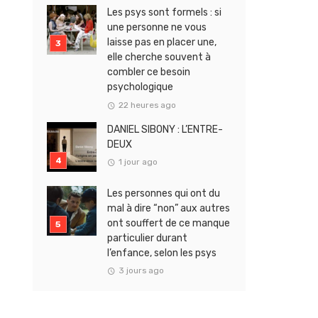
Les psys sont formels : si
une personne ne vous
laisse pas en placer une,
elle cherche souvent à
combler ce besoin
psychologique
22 heures ago
DANIEL SIBONY : L’ENTRE-
DEUX
1 jour ago
Les personnes qui ont du
mal à dire “non” aux autres
ont souffert de ce manque
particulier durant
l’enfance, selon les psys
3 jours ago