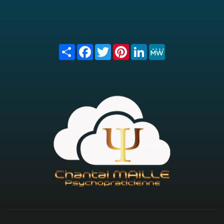
Share
Facebook
Twitter
Pinterest
LinkedIn
MeWe