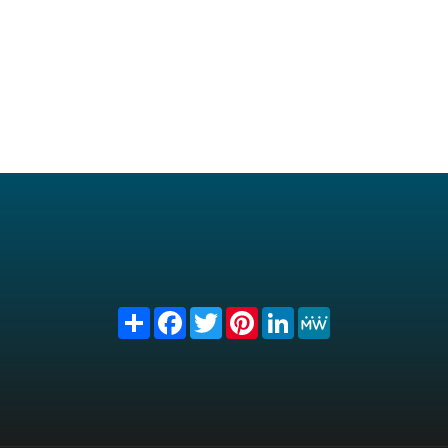
Share
Facebook
Twitter
Pinterest
LinkedIn
MeWe