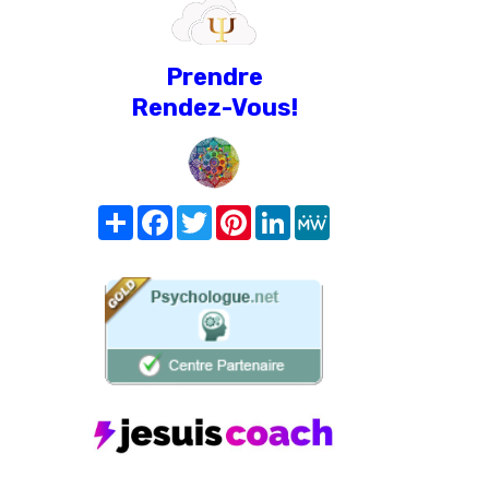
Prendre
Rendez-Vous!
Share
Facebook
Twitter
Pinterest
LinkedIn
MeWe