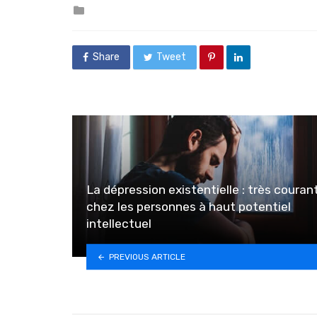
Posted in
Share
Tweet
La dépression existentielle : très couran
chez les personnes à haut potentiel
intellectuel
PREVIOUS ARTICLE