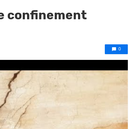
le confinement
0