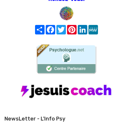
Share
Facebook
Twitter
Pinterest
LinkedIn
MeWe
NewsLetter - L'Info Psy