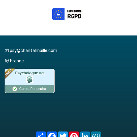
📧 psy@chantalmaille.com
📪 France
Share
Facebook
Twitter
Pinterest
LinkedIn
MeWe