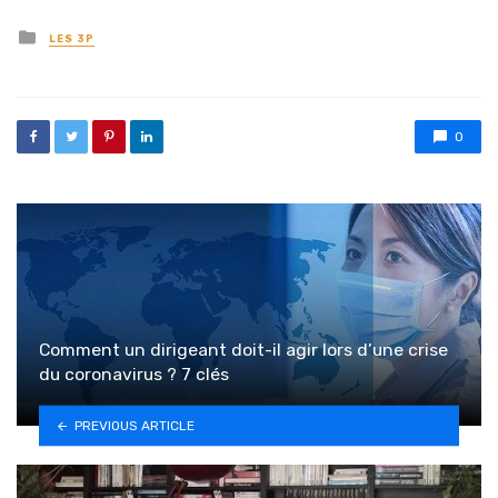
Posted in
LES 3P
0
Comment un dirigeant doit-il agir lors d’une crise
du coronavirus ? 7 clés
PREVIOUS ARTICLE