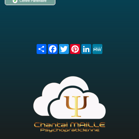
Share
Facebook
Twitter
Pinterest
LinkedIn
MeWe