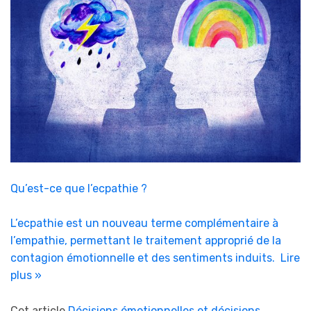
Qu’est-ce que l’ecpathie ?
L’ecpathie est un nouveau terme complémentaire à
l’empathie, permettant le traitement approprié de la
contagion émotionnelle et des sentiments induits.
Lire
plus »
Cet article
Décisions émotionnelles et décisions