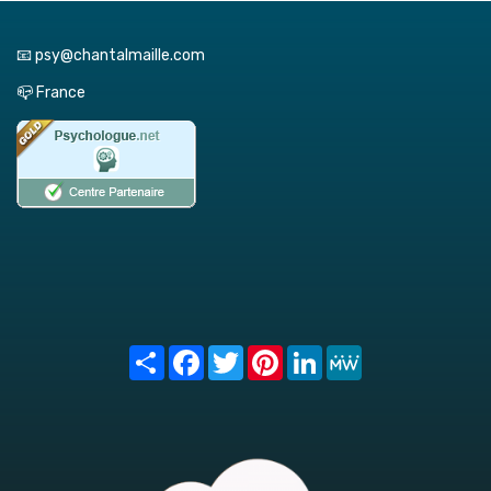
📧 psy@chantalmaille.com
📪 France
Share
Facebook
Twitter
Pinterest
LinkedIn
MeWe