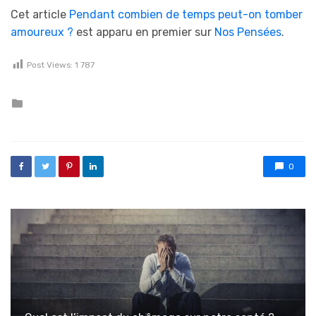
Cet article
Pendant combien de temps peut-on tomber
amoureux ?
est apparu en premier sur
Nos Pensées
.
Post Views:
1 787
Posted in
0