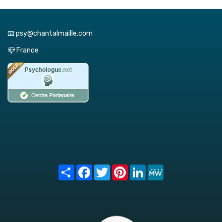
📧 psy@chantalmaille.com
📪 France
Share
Facebook
Twitter
Pinterest
LinkedIn
MeWe