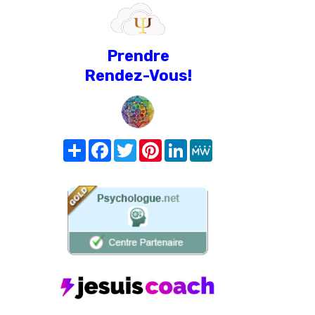
Prendre
Rendez-Vous!
Share
Facebook
Twitter
Pinterest
LinkedIn
MeWe