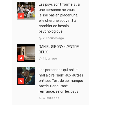
Les psys sont formels : si
une personne ne vous
laisse pas en placer une,
elle cherche souvent à
combler ce besoin
psychologique
20 heures ago
DANIEL SIBONY : L’ENTRE-
DEUX
1 jour ago
Les personnes qui ont du
mal à dire “non” aux autres
ont souffert de ce manque
particulier durant
l’enfance, selon les psys
3 jours ago