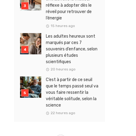
réflexe à adopter dès le
réveil pour retrouver de
l’énergie
15 heures ago
Les adultes heureux sont
marqués par ces 7
souvenirs d’enfance, selon
plusieurs études
scientifiques
20 heures ago
C’est à partir de ce seuil
que le temps passé seul va
vous faire ressentir la
véritable solitude, selon la
science
22 heures ago