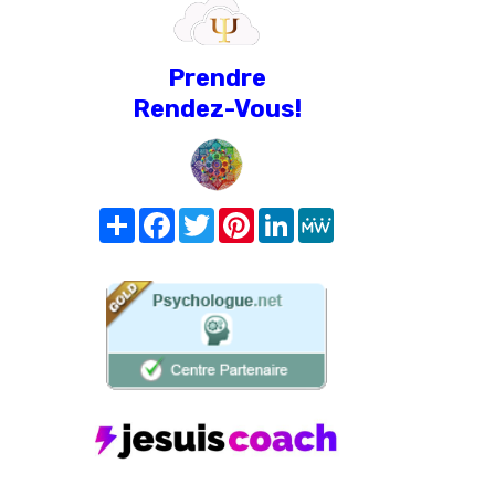
Prendre
Rendez-Vous!
Share
Facebook
Twitter
Pinterest
LinkedIn
MeWe