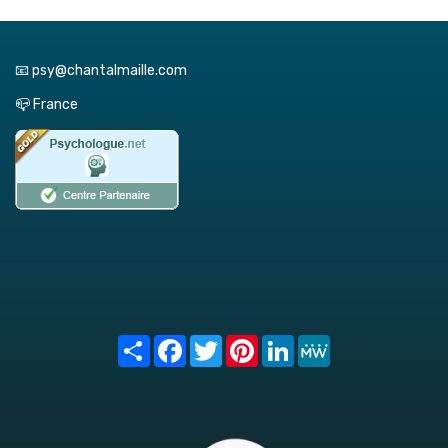
📧 psy@chantalmaille.com
📪 France
Share
Facebook
Twitter
Pinterest
LinkedIn
MeWe