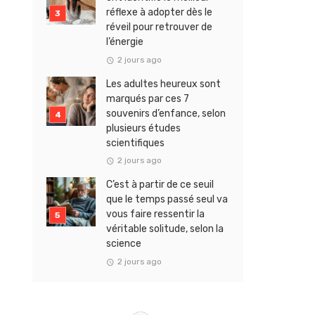
réflexe à adopter dès le
réveil pour retrouver de
l’énergie
2 jours ago
Les adultes heureux sont
marqués par ces 7
souvenirs d’enfance, selon
plusieurs études
scientifiques
2 jours ago
C’est à partir de ce seuil
que le temps passé seul va
vous faire ressentir la
véritable solitude, selon la
science
2 jours ago