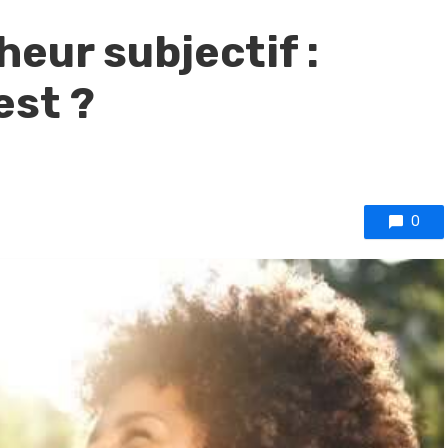
heur subjectif :
est ?
0