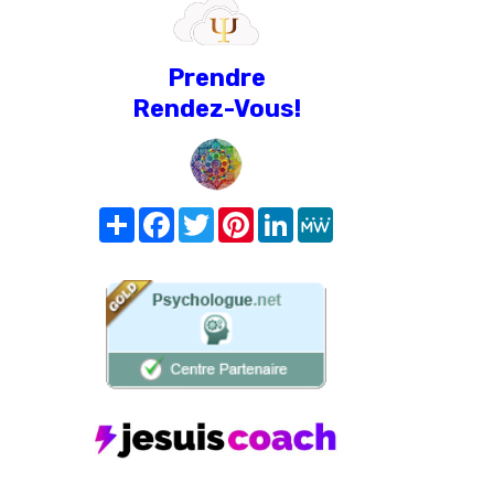
Prendre
Rendez-Vous!
Share
Facebook
Twitter
Pinterest
LinkedIn
MeWe