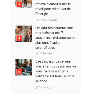
réflexe à adopter dès le
réveil pour retrouver de
l’énergie
17 heures ago
Les adultes heureux sont
marqués par ces 7
souvenirs d’enfance, selon
plusieurs études
scientifiques
22 heures ago
C’est à partir de ce seuil
que le temps passé seul va
vous faire ressentir la
véritable solitude, selon la
science
1 jour ago