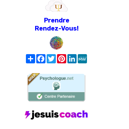
Prendre
Rendez-Vous!
Share
Facebook
Twitter
Pinterest
LinkedIn
MeWe