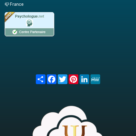
📪 France
Share
Facebook
Twitter
Pinterest
LinkedIn
MeWe