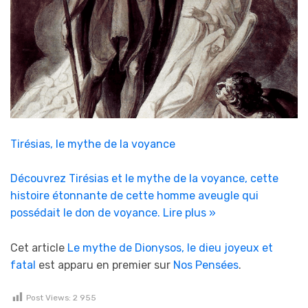
Tirésias, le mythe de la voyance
Découvrez Tirésias et le mythe de la voyance, cette
histoire étonnante de cette homme aveugle qui
possédait le don de voyance.
Lire plus »
Cet article
Le mythe de Dionysos, le dieu joyeux et
fatal
est apparu en premier sur
Nos Pensées
.
Post Views:
2 955