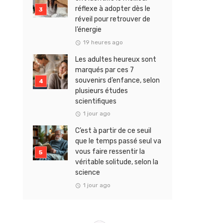
réflexe à adopter dès le
réveil pour retrouver de
l’énergie
19 heures ago
Les adultes heureux sont
marqués par ces 7
souvenirs d’enfance, selon
plusieurs études
scientifiques
1 jour ago
C’est à partir de ce seuil
que le temps passé seul va
vous faire ressentir la
véritable solitude, selon la
science
1 jour ago