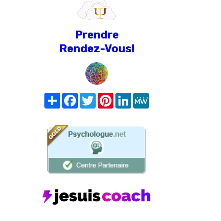
Prendre
Rendez-Vous!
Share
Facebook
Twitter
Pinterest
LinkedIn
MeWe