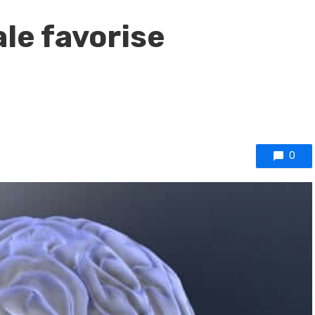
ale favorise
0