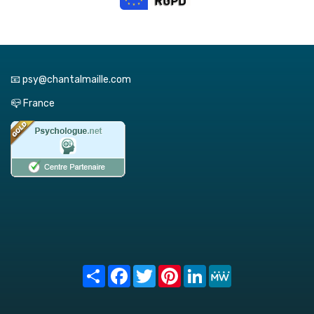
📧 psy@chantalmaille.com
📪 France
Share
Facebook
Twitter
Pinterest
LinkedIn
MeWe