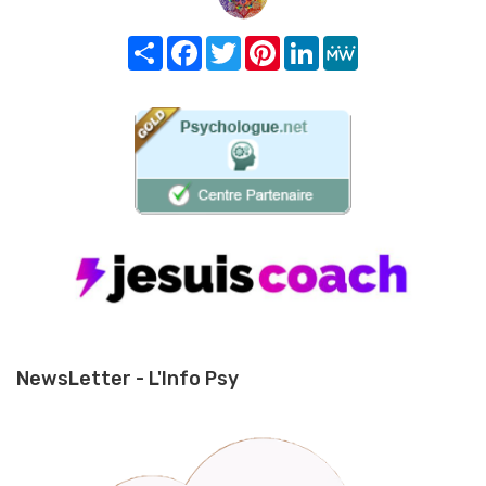
Share
Facebook
Twitter
Pinterest
LinkedIn
MeWe
NewsLetter - L'Info Psy