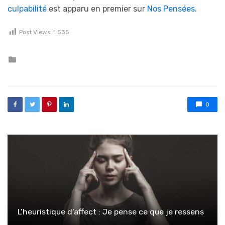
culpabilité
est apparu en premier sur
Nos Pensées
.
Post Views:
1 535
Posted in
0
L’heuristique d’affect : Je pense ce que je ressens