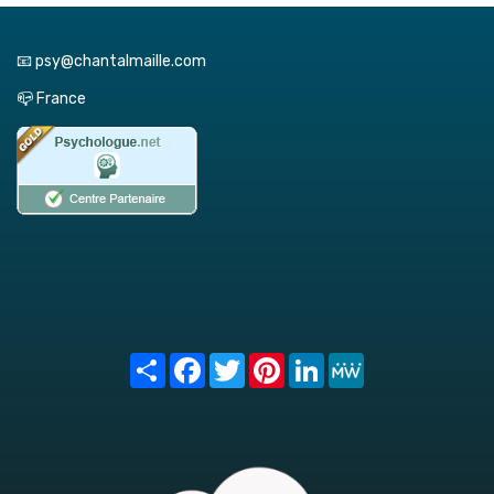
📧 psy@chantalmaille.com
📪 France
Share
Facebook
Twitter
Pinterest
LinkedIn
MeWe