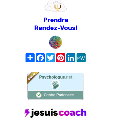
Prendre
Rendez-Vous!
Share
Facebook
Twitter
Pinterest
LinkedIn
MeWe