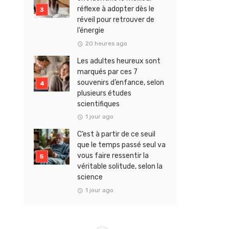
réflexe à adopter dès le
réveil pour retrouver de
l’énergie
20 heures ago
Les adultes heureux sont
marqués par ces 7
souvenirs d’enfance, selon
plusieurs études
scientifiques
1 jour ago
C’est à partir de ce seuil
que le temps passé seul va
vous faire ressentir la
véritable solitude, selon la
science
1 jour ago