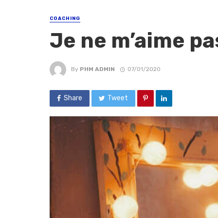
COACHING
Je ne m’aime pas
By
PHM ADMIN
07/01/2020
Share
Tweet