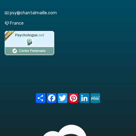
📧 psy@chantalmaille.com
📪 France
Share
Facebook
Twitter
Pinterest
LinkedIn
MeWe