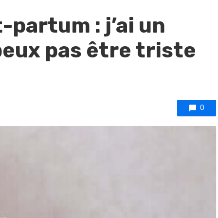
partum : j’ai un
peux pas être triste
0