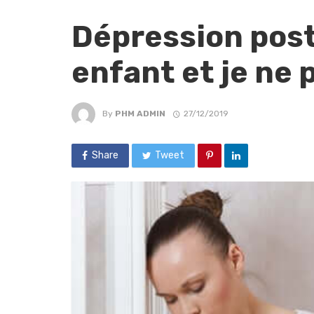
Dépression post-
enfant et je ne 
By
PHM ADMIN
27/12/2019
Share
Tweet