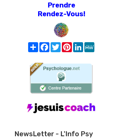
Prendre
Rendez-Vous!
Share
Facebook
Twitter
Pinterest
LinkedIn
MeWe
NewsLetter - L'Info Psy