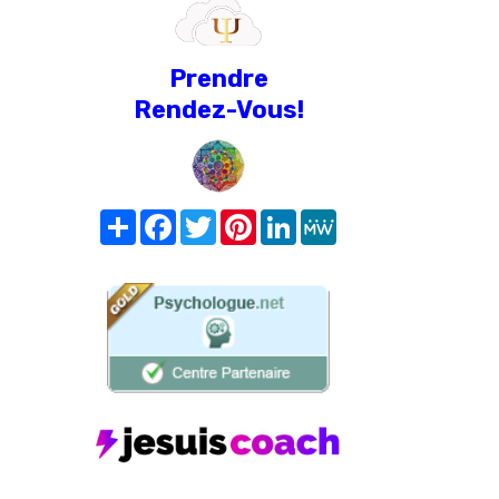
Prendre
Rendez-Vous!
Share
Facebook
Twitter
Pinterest
LinkedIn
MeWe