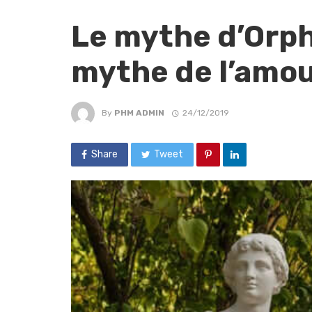
Le mythe d’Orph
mythe de l’amo
By
PHM ADMIN
24/12/2019
Share
Tweet