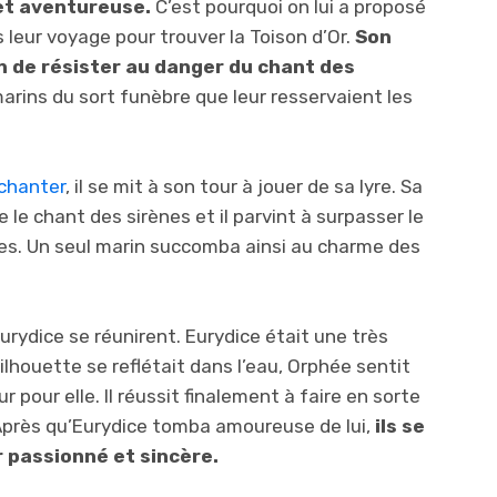
et aventureuse.
C’est pourquoi on lui a proposé
 leur voyage pour trouver la Toison d’Or.
Son
n de résister au danger du chant des
rins du sort funèbre que leur resservaient les
chanter
, il se mit à son tour à jouer de sa lyre. Sa
le chant des sirènes et il parvint à surpasser le
res. Un seul marin succomba ainsi au charme des
urydice se réunirent. Eurydice était une très
ilhouette se reflétait dans l’eau, Orphée sentit
pour elle. Il réussit finalement à faire en sorte
Après qu’Eurydice tomba amoureuse de lui,
ils se
r passionné et sincère.