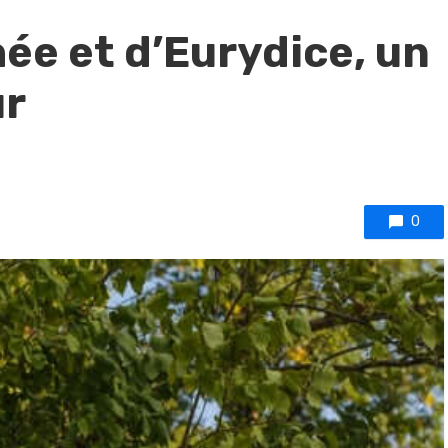
ée et d’Eurydice, un
ur
0