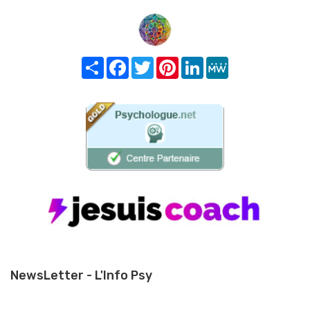
Share
Facebook
Twitter
Pinterest
LinkedIn
MeWe
NewsLetter - L'Info Psy