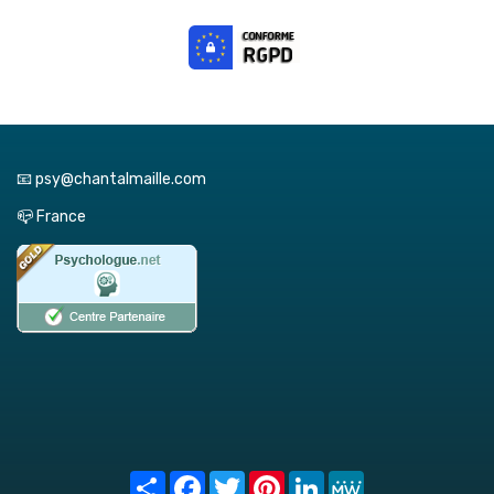
📧 psy@chantalmaille.com
📪 France
Share
Facebook
Twitter
Pinterest
LinkedIn
MeWe