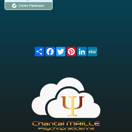
Share
Facebook
Twitter
Pinterest
LinkedIn
MeWe