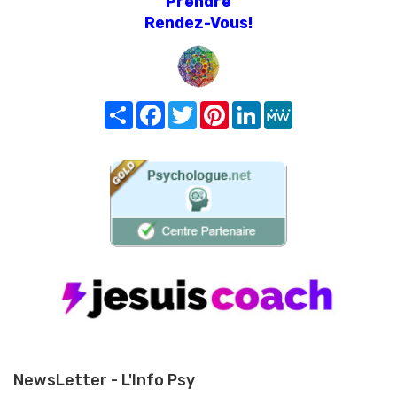
Prendre
Rendez-Vous!
Share
Facebook
Twitter
Pinterest
LinkedIn
MeWe
NewsLetter - L'Info Psy