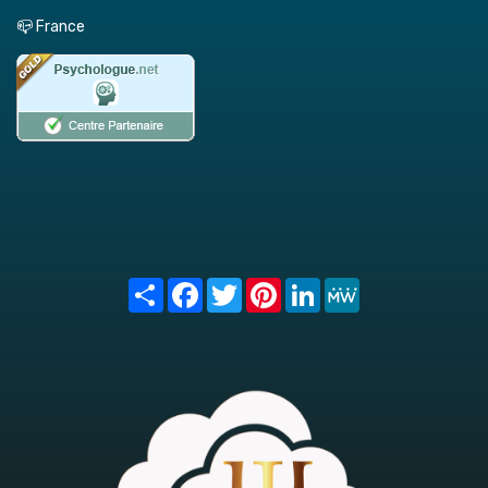
📪 France
Share
Facebook
Twitter
Pinterest
LinkedIn
MeWe