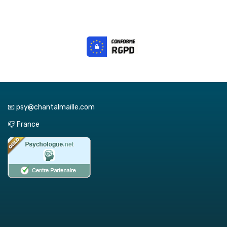
📧 psy@chantalmaille.com
📪 France