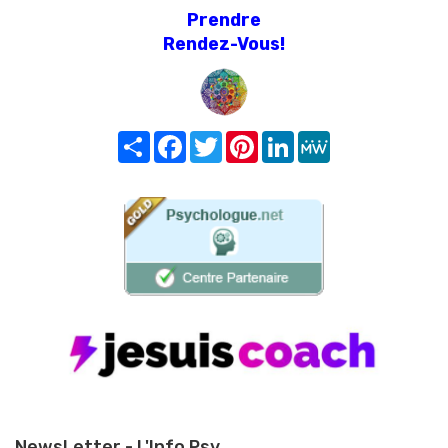
Prendre
Rendez-Vous!
Share
Facebook
Twitter
Pinterest
LinkedIn
MeWe
NewsLetter - L'Info Psy