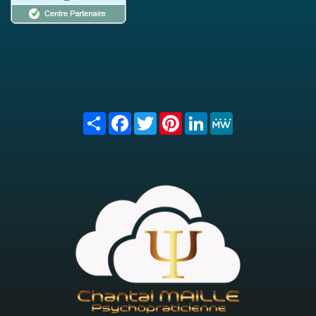
Share
Facebook
Twitter
Pinterest
LinkedIn
MeWe