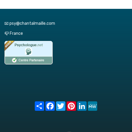
📧 psy@chantalmaille.com
📪 France
Share
Facebook
Twitter
Pinterest
LinkedIn
MeWe