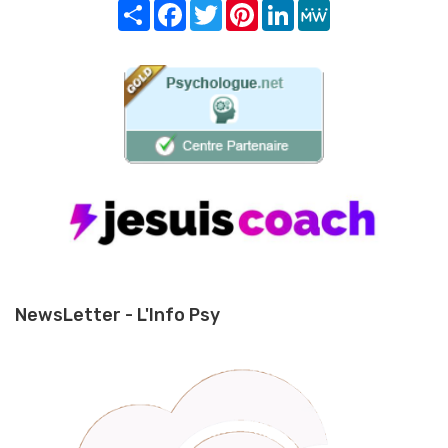
Share
Facebook
Twitter
Pinterest
LinkedIn
MeWe
NewsLetter - L'Info Psy