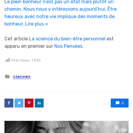
Le plein bonheur n’est pas un état mais plutôt un
chemin. Nous nous y intéressons aujourd’hui. Être
heureux avec notre vie implique des moments de
bonheur.
Lire plus »
Cet article
La science du bien-être personnel
est
apparu en premier sur
Nos Pensées
.
Post Views:
1 836
Posted in
COACHING
0