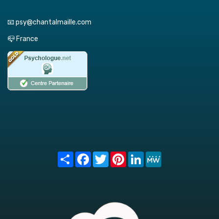
📧 psy@chantalmaille.com
📪 France
Share
Facebook
Twitter
Pinterest
LinkedIn
MeWe