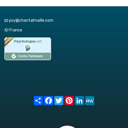
📧 psy@chantalmaille.com
📪 France
Share
Facebook
Twitter
Pinterest
LinkedIn
MeWe