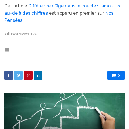
Cet article
Différence d’âge dans le couple : l’amour va
au-delà des chiffres
est apparu en premier sur
Nos
Pensées
.
Post Views:
1 776
Posted in
0