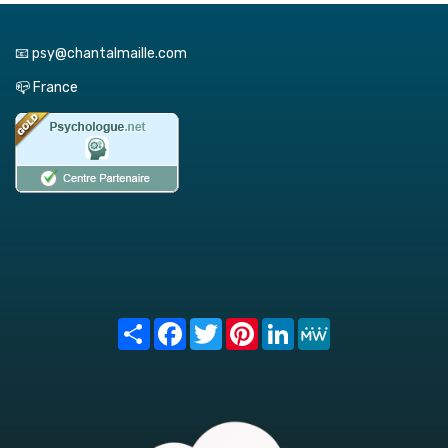
📧 psy@chantalmaille.com
📪 France
Share
Facebook
Twitter
Pinterest
LinkedIn
MeWe