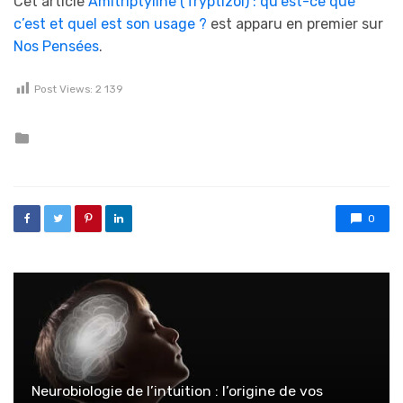
Cet article
Amitriptyline (Tryptizol) : qu’est-ce que
c’est et quel est son usage ?
est apparu en premier sur
Nos Pensées
.
Post Views:
2 139
Posted in
0
Neurobiologie de l’intuition : l’origine de vos