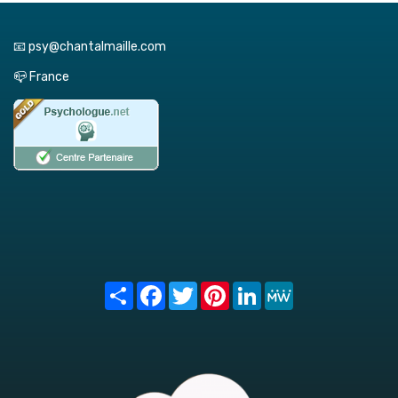
📧 psy@chantalmaille.com
📪 France
Share
Facebook
Twitter
Pinterest
LinkedIn
MeWe