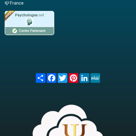
📪 France
Share
Facebook
Twitter
Pinterest
LinkedIn
MeWe