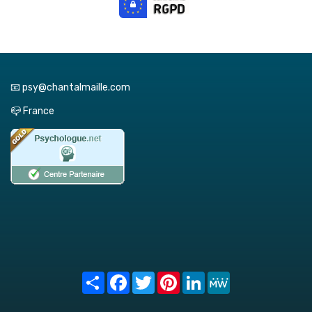
📧 psy@chantalmaille.com
📪 France
Share
Facebook
Twitter
Pinterest
LinkedIn
MeWe