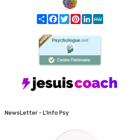
Share
Facebook
Twitter
Pinterest
LinkedIn
MeWe
NewsLetter - L'Info Psy