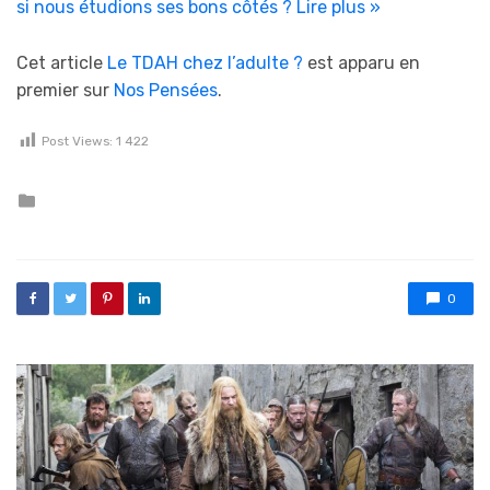
si nous étudions ses bons côtés ?
Lire plus »
Cet article
Le TDAH chez l’adulte ?
est apparu en
premier sur
Nos Pensées
.
Post Views:
1 422
Posted in
0