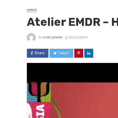
VIDEO
Atelier EMDR – 
By
PHM ADMIN
02/05/2019
Share
Tweet