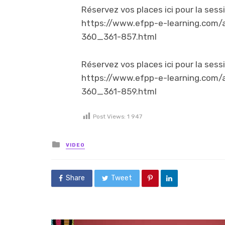
Réservez vos places ici pour la sess
https://www.efpp-e-learning.com/a
360_361-857.html
Réservez vos places ici pour la sess
https://www.efpp-e-learning.com/a
360_361-859.html
Post Views:
1 947
Posted in
VIDEO
Share
Tweet