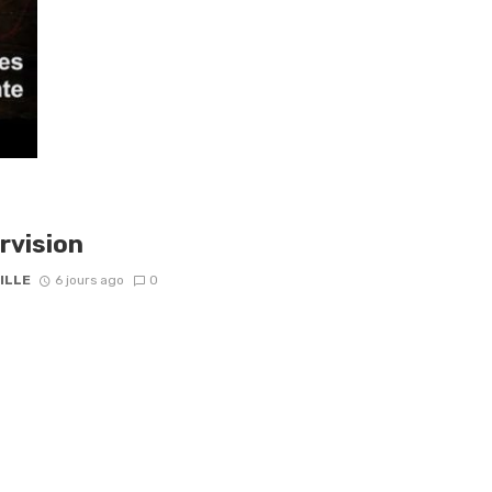
rvision
ILLE
6 jours ago
0