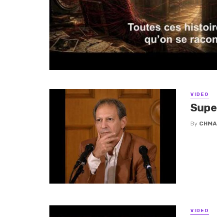
VIDEO
Supe
By
CHMA
VIDEO