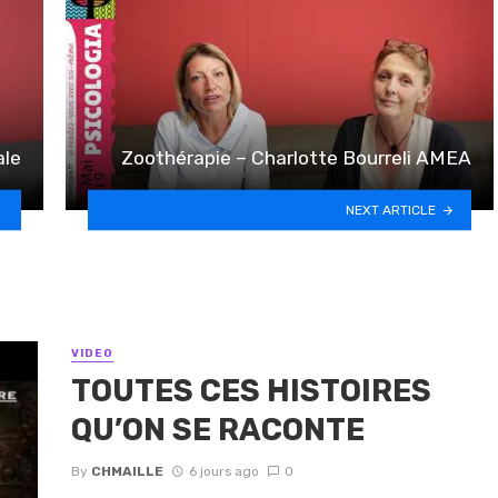
ale
Zoothérapie – Charlotte Bourreli AMEA
NEXT ARTICLE
VIDEO
TOUTES CES HISTOIRES
QU’ON SE RACONTE
By
CHMAILLE
6 jours ago
0