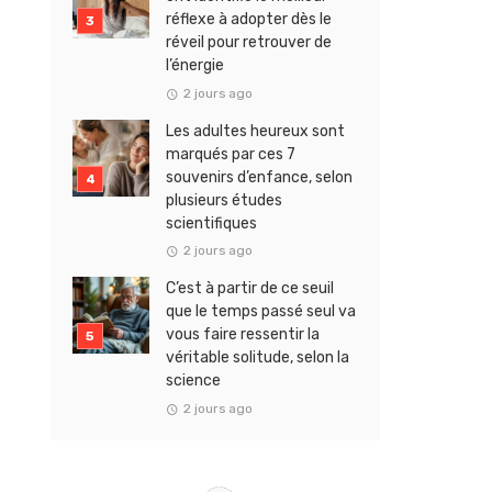
réflexe à adopter dès le
réveil pour retrouver de
l’énergie
2 jours ago
Les adultes heureux sont
marqués par ces 7
souvenirs d’enfance, selon
plusieurs études
scientifiques
2 jours ago
C’est à partir de ce seuil
que le temps passé seul va
vous faire ressentir la
véritable solitude, selon la
science
2 jours ago