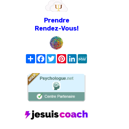
Prendre
Rendez-Vous!
Share
Facebook
Twitter
Pinterest
LinkedIn
MeWe