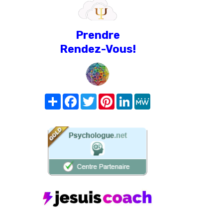
Prendre
Rendez-Vous!
Share
Facebook
Twitter
Pinterest
LinkedIn
MeWe