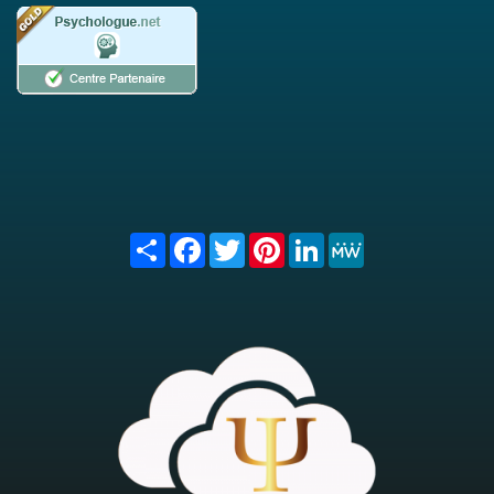
Share
Facebook
Twitter
Pinterest
LinkedIn
MeWe