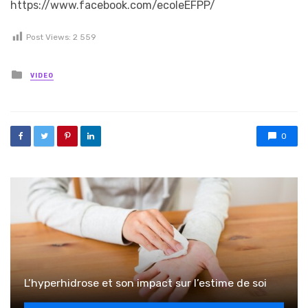
https://www.facebook.com/ecoleEFPP/
Post Views:
2 559
Posted in
VIDEO
0
L’hyperhidrose et son impact sur l’estime de soi