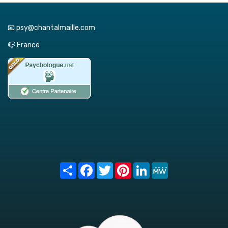
📧 psy@chantalmaille.com
📪 France
Share
Facebook
Twitter
Pinterest
LinkedIn
MeWe