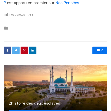
?
est apparu en premier sur
Nos Pensées
.
Post Views:
1 786
Posted in
0
L’histoire des deux esclaves