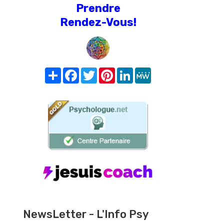
Prendre
Rendez-Vous!
Share
Facebook
Twitter
Pinterest
LinkedIn
MeWe
NewsLetter - L'Info Psy